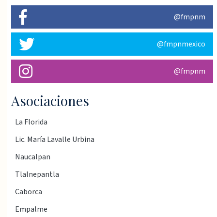
@fmpnm
@fmpnmexico
@fmpnm
Asociaciones
La Florida
Lic. María Lavalle Urbina
Naucalpan
Tlalnepantla
Caborca
Empalme