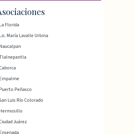
Asociaciones
La Florida
Lic. María Lavalle Urbina
Naucalpan
Tlalnepantla
Caborca
Empalme
Puerto Peñasco
San Luis Río Colorado
Hermosillo
Ciudad Juárez
Ensenada