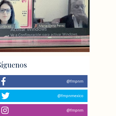
Síguenos
@fmpnm
@fmpnmexico
@fmpnm