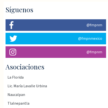
Síguenos
@fmpnm
@fmpnmexico
@fmpnm
Asociaciones
La Florida
Lic. María Lavalle Urbina
Naucalpan
Tlalnepantla