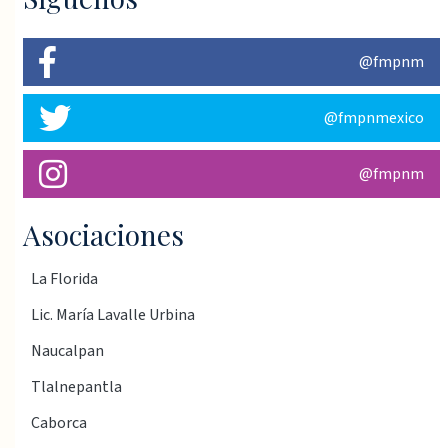
@fmpnm
@fmpnmexico
@fmpnm
Asociaciones
La Florida
Lic. María Lavalle Urbina
Naucalpan
Tlalnepantla
Caborca