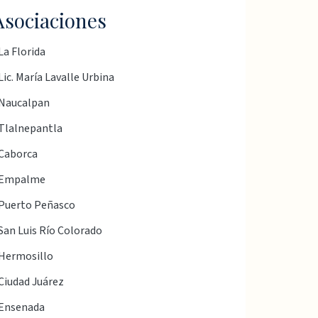
Asociaciones
La Florida
Lic. María Lavalle Urbina
Naucalpan
Tlalnepantla
Caborca
Empalme
Puerto Peñasco
San Luis Río Colorado
Hermosillo
Ciudad Juárez
Ensenada