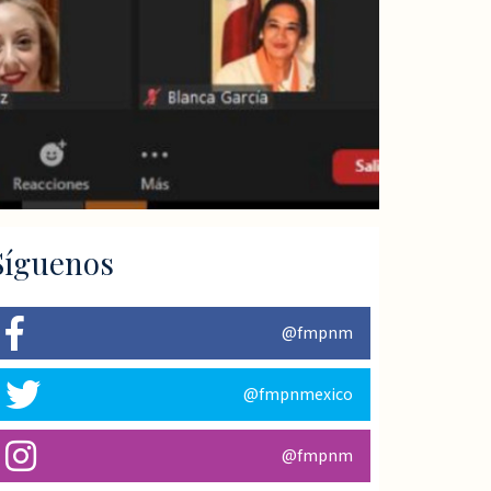
Síguenos
@fmpnm
@fmpnmexico
@fmpnm