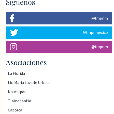
Síguenos
@fmpnm
@fmpnmexico
@fmpnm
Asociaciones
La Florida
Lic. María Lavalle Urbina
Naucalpan
Tlalnepantla
Caborca