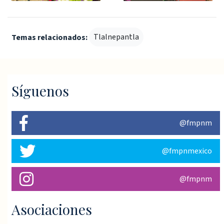
Tlalnepantla
Temas relacionados:
Síguenos
@fmpnm
@fmpnmexico
@fmpnm
Asociaciones