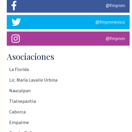
@fmpnm
@fmpnmexico
@fmpnm
Asociaciones
La Florida
Lic. María Lavalle Urbina
Naucalpan
Tlalnepantla
Caborca
Empalme